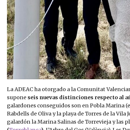
La ADEAC ha otorgado a la Comunitat Valencian
supone
seis nuevas distinciones respecto al 
galardones conseguidos son en Pobla Marina (en 
Rabdells de Oliva y la playa de Torres de la Vila
galardón la Marina Salinas de Torrevieja y las p
(
Torreblanca
)
, L’Arbre del Gos (València), Les 