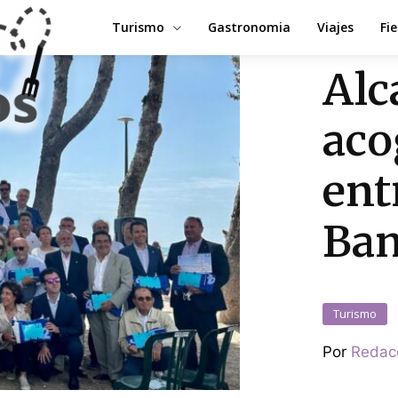
Turismo
Gastronomia
Viajes
Fi
Alc
aco
ent
Ban
Turismo
Por
Redac