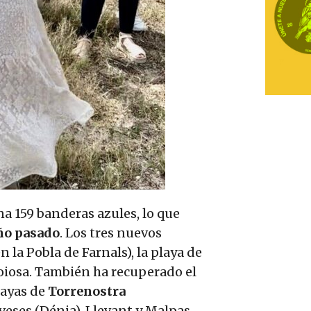
a 159 banderas azules, lo que
año pasado
. Los tres nuevos
la Pobla de Farnals), la playa de
 Joiosa. También ha recuperado el
layas de
Torrenostra
Deveses (Dénia), Llevant y Malpas