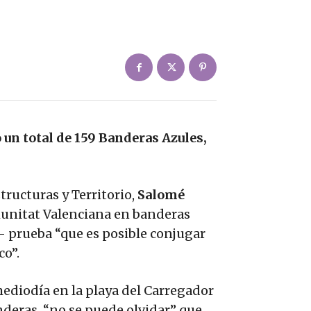
un total de 159 Banderas Azules,
ructuras y Territorio,
Salomé
omunitat Valenciana en banderas
- prueba “que es posible conjugar
co”.
 mediodía en la playa del Carregador
nderas, “no se puede olvidar” que