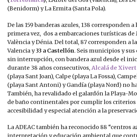
(Benidorm) y La Ermita (Santa Pola).
De las 159 banderas azules, 138 corresponden a la
primera vez, dos a embarcaciones turísticas 
València y Dénia. Del total, 87 corresponden a la
Valencia y
33 a Castellón
. Seis municipios y su
sin interrupción, con bandera azul desde el inic
durante 38 años consecutivos,
Alcalá de Xivert
(playa Sant Joan), Calpe (playa La Fossa), Campel
(playa Sant Antoni) y Gandía (playa Nord) no ha
También, ha revalidado el galardón la Playa-Mo
de baño continentales por cumplir los criterios 
accesibilidad y especial atención a la preservac
La ADEAC también ha reconocido 88 “centros azu
interpretación y educación ambiental que contr