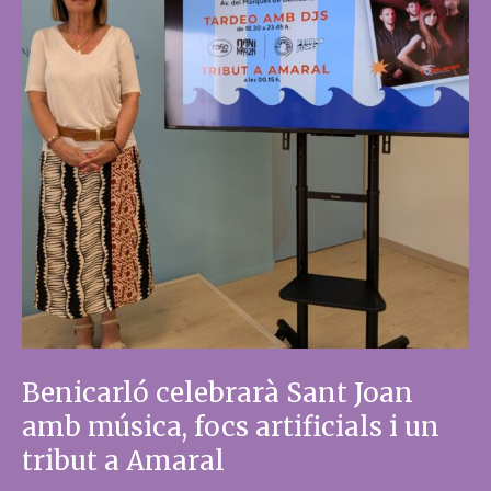
Benicarló celebrarà Sant Joan
amb música, focs artificials i un
tribut a Amaral