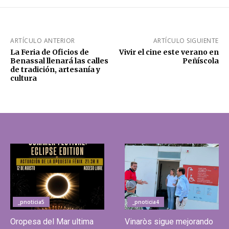
ARTÍCULO ANTERIOR
ARTÍCULO SIGUIENTE
La Feria de Oficios de
Vivir el cine este verano en
Benassal llenará las calles
Peñíscola
de tradición, artesanía y
cultura
_pnoticia5
_pnoticia4
Oropesa del Mar ultima
Vinaròs sigue mejorando