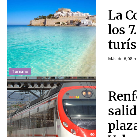
La C
los 
turís
Más de 6,08 mil
Turismo
Renf
sali
plaz