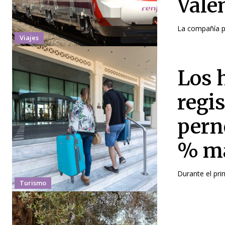
Vale
La compañía pr
Viajes
Los 
regi
pern
% má
Durante el pri
Turismo