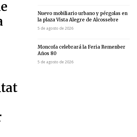
de
Nuevo mobiliario urbano y pérgolas en
a
la plaza Vista Alegre de Alcossebre
5 de agosto de 2026
Moncofa celebrará la Feria Remenber
Años 80
5 de agosto de 2026
itat
r