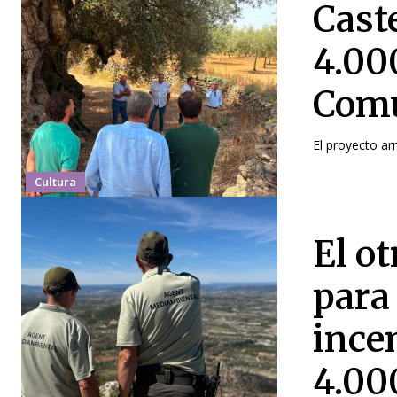
Caste
4.00
Comu
El proyecto ar
Cultura
El ot
para
incen
4.00