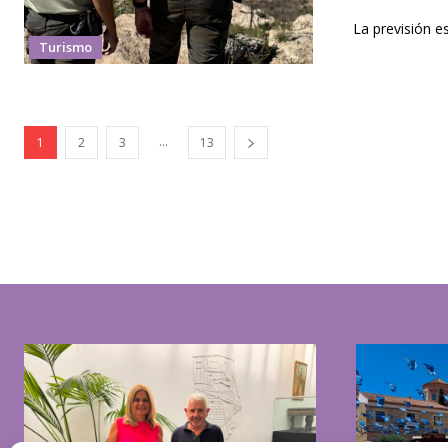
La previsión e
Turismo
...
1
2
3
13