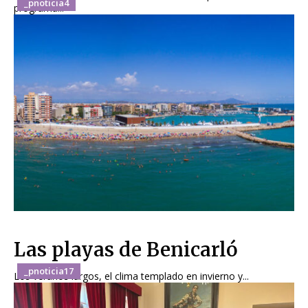
_pnoticia4
programa...
Las playas de Benicarló
_pnoticia17
Los veranos largos, el clima templado en invierno y...