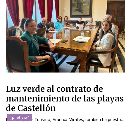
Luz verde al contrato de
mantenimiento de las playas
de Castellón
_pnoticia4
La concejal de Turismo, Arantxa Miralles, también ha puesto...