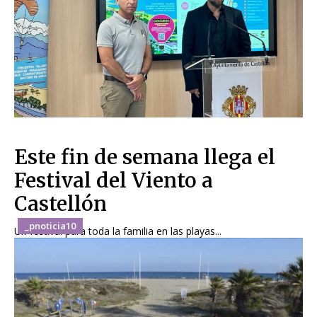
Este fin de semana llega el
Festival del Viento a
Castellón
_pnoticia10
Un festival para toda la familia en las playas...