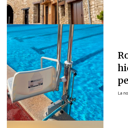
Ro
hi
pe
La nov