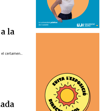
 a la
i el certamen...
iada