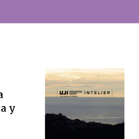
a
za y