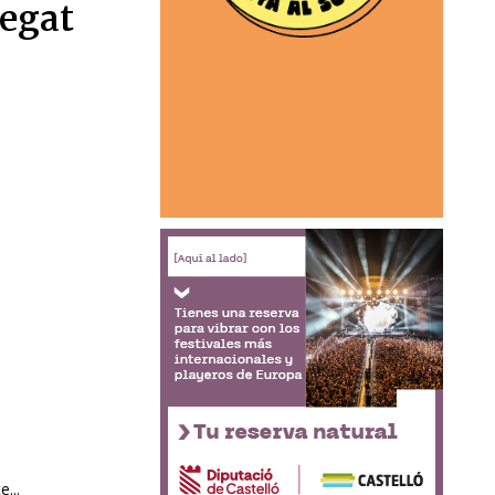
legat
...