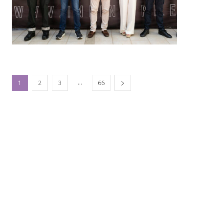
...
1
2
3
66