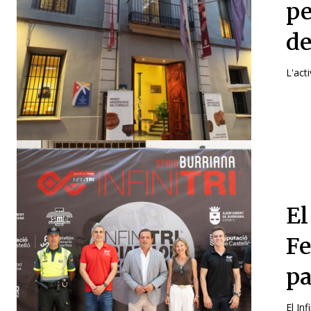
pe
de
L'act
El
Fe
pa
El In