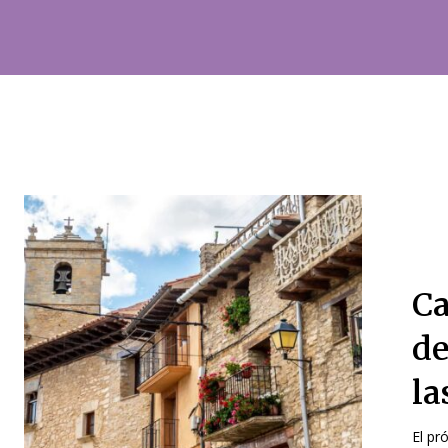
Ca
de
la
El pr