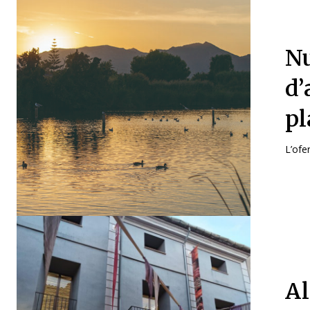
Nu
d’
pl
L’ofer
Al