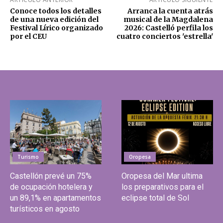
Conoce todos los detalles
Arranca la cuenta atrás
de una nueva edición del
musical de la Magdalena
Festival Lírico organizado
2026: Castelló perfila los
por el CEU
cuatro conciertos 'estrella'
Turismo
Oropesa
Castellón prevé un 75%
Oropesa del Mar ultima
de ocupación hotelera y
los preparativos para el
un 89,1% en apartamentos
eclipse total de Sol
turísticos en agosto