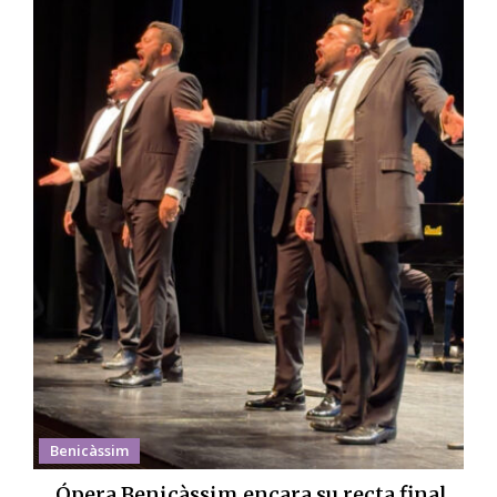
Benicàssim
Ópera Benicàssim encara su recta final