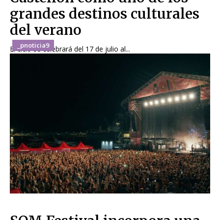
grandes destinos culturales
del verano
_pnoticia9
El ciclo se celebrará del 17 de julio al...