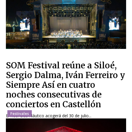
SOM Festival reúne a Siloé,
Sergio Dalma, Iván Ferreiro y
Siempre Así en cuatro
noches consecutivas de
conciertos en Castellón
Festivales
El Real Club Náutico acogerá del 30 de julio...