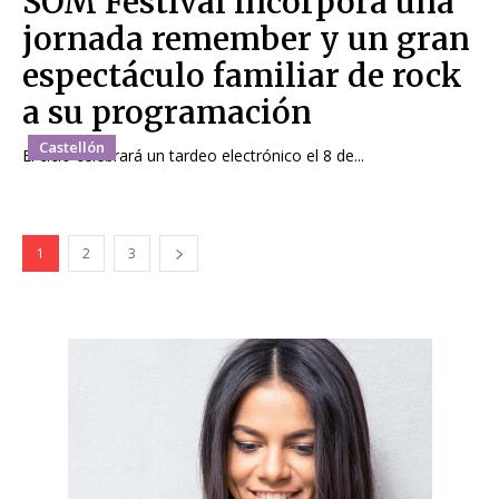
SOM Festival incorpora una
jornada remember y un gran
espectáculo familiar de rock
a su programación
Castellón
El ciclo celebrará un tardeo electrónico el 8 de...
1
2
3