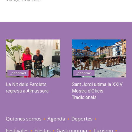
_pnoticia9
_pnoticia5
La Nit dels Farolets
Sant Jordi ultima la XXIV
regresa a Almassora
Mostra d'Oficis
Tradicionals
Quienes somos
Agenda
Deportes
Festivales
Fiestas
Gastronomia
Turismo