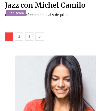
Jazz con Michel Camilo
Peñíscola
El certamen ofrecerá del 2 al 5 de julio...
1
2
3