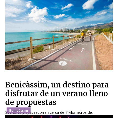
Benicàssim, un destino para
disfrutar de un verano lleno
de propuestas
Benicàssim
Sus cinco playas recorren cerca de 7 kilómetros de...