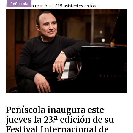
Peñíscola
La 23.ª edición reunió a 1.015 asistentes en los...
Peñíscola inaugura este
jueves la 23.ª edición de su
Festival Internacional de