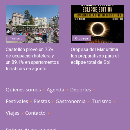
Turismo
Oropesa
Castellón prevé un 75%
Oropesa del Mar ultima
de ocupación hotelera y
los preparativos para el
un 89,1% en apartamentos
eclipse total de Sol
turísticos en agosto
Quienes somos
Agenda
Deportes
Festivales
Fiestas
Gastronomia
Turismo
Viajes
Contacto