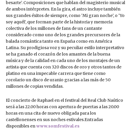
besarte’. Composiciones que hablan del magisterio musical
de ambos intérpretes. En la gira, el astro incluye también
sus grandes éxitos de siempre, como ‘Mi gran noche’, o ‘Yo
soy aquél’, que forman parte de la historia y memoria
colectiva de los millones de fans de un cantante
considerado como uno de los grandes precursores de la
balada romántica tanto en España como en América
Latina. Su prodigiosa voz y su peculiar estilo interpretativo
se ha ganado el corazón de los amantes de la buena
música y de la calidad en cada uno de los montajes de un
artista que cuenta con 320 discos de oro y otros tantos de
platino en una impecable carrera que tiene como
corolario un disco de uranio gracias a las más de 50
millones de copias vendidas.
El concierto de Raphael en el festival del Real Club Naútico
será a las 22.00 horas con apertura de puertas a las 20.00
horas en una cita de nuevo obligada para los
castellonenses en sus noches estivales.Entradas
disponibles en
www.somfestival.es