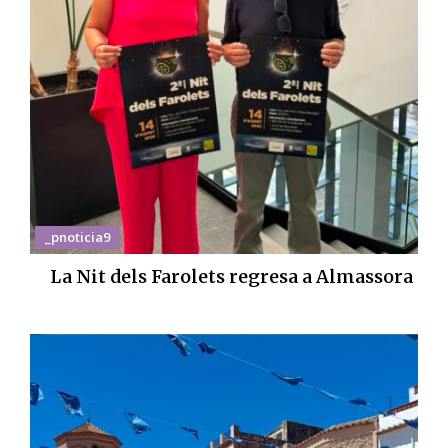
_pnoticia9
La Nit dels Farolets regresa a Almassora