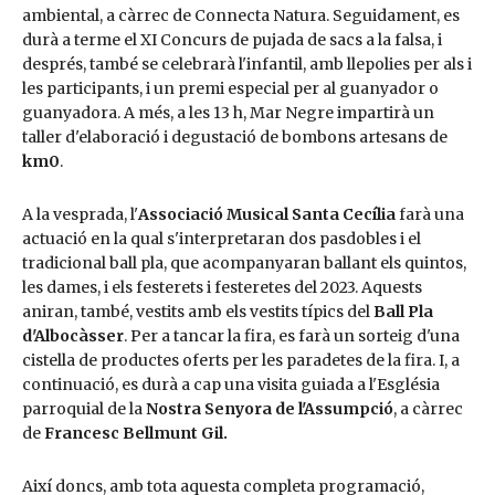
ambiental, a càrrec de Connecta Natura. Seguidament, es
durà a terme el XI Concurs de pujada de sacs a la falsa, i
després, també se celebrarà l'infantil, amb llepolies per als i
les participants, i un premi especial per al guanyador o
guanyadora. A més, a les 13 h, Mar Negre impartirà un
taller d'elaboració i degustació de bombons artesans de
km0
.
A la vesprada, l'
Associació Musical Santa Cecília
farà una
actuació en la qual s'interpretaran dos pasdobles i el
tradicional ball pla, que acompanyaran ballant els quintos,
les dames, i els festerets i festeretes del 2023. Aquests
aniran, també, vestits amb els vestits típics del
Ball Pla
d'Albocàsser
. Per a tancar la fira, es farà un sorteig d'una
cistella de productes oferts per les paradetes de la fira. I, a
continuació, es durà a cap una visita guiada a l'Església
parroquial de la
Nostra Senyora de l'Assumpció
, a càrrec
de
Francesc Bellmunt Gil.
Així doncs, amb tota aquesta completa programació,