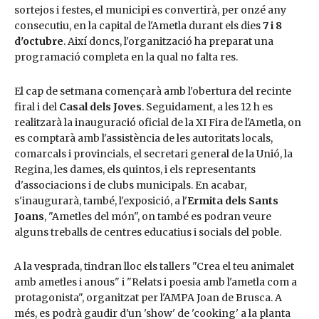
sortejos i festes, el municipi es convertirà, per onzé any
consecutiu, en la capital de l'Ametla durant els dies
7 i 8
d'octubre
. Així doncs, l'organització ha preparat una
programació completa en la qual no falta res.
El cap de setmana començarà amb l'obertura del recinte
firal i del
Casal dels Joves
. Seguidament, a les 12 h es
realitzarà la inauguració oficial de la XI Fira de l'Ametla, on
es comptarà amb l'assistència de les autoritats locals,
comarcals i provincials, el secretari general de la Unió, la
Regina, les dames, els quintos, i els representants
d'associacions i de clubs municipals. En acabar,
s'inaugurarà, també, l'exposició, a l'
Ermita dels Sants
Joans
, "Ametles del món", on també es podran veure
alguns treballs de centres educatius i socials del poble.
A la vesprada, tindran lloc els tallers "Crea el teu animalet
amb ametles i anous" i "Relats i poesia amb l'ametla com a
protagonista", organitzat per l'AMPA Joan de Brusca. A
més, es podrà gaudir d'un 'show' de 'cooking' a la planta