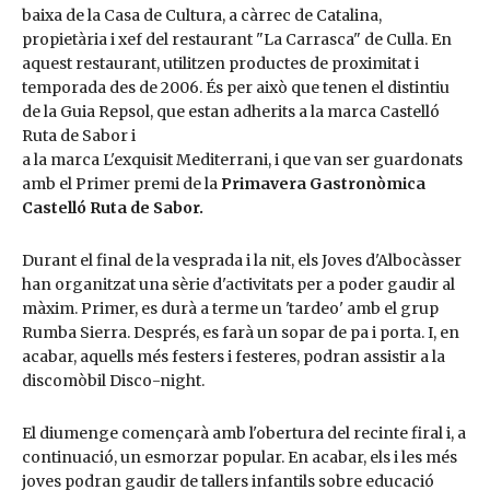
baixa de la Casa de Cultura, a càrrec de Catalina,
propietària i xef del restaurant "La Carrasca" de Culla. En
aquest restaurant, utilitzen productes de proximitat i
temporada des de 2006. És per això que tenen el distintiu
de la Guia Repsol, que estan adherits a la marca Castelló
Ruta de Sabor i
a la marca L'exquisit Mediterrani, i que van ser guardonats
amb el Primer premi de la
Primavera Gastronòmica
Castelló Ruta de Sabor.
Durant el final de la vesprada i la nit, els Joves d'Albocàsser
han organitzat una sèrie d'activitats per a poder gaudir al
màxim. Primer, es durà a terme un 'tardeo' amb el grup
Rumba Sierra. Després, es farà un sopar de pa i porta. I, en
acabar, aquells més festers i festeres, podran assistir a la
discomòbil Disco-night.
El diumenge començarà amb l'obertura del recinte firal i, a
continuació, un esmorzar popular. En acabar, els i les més
joves podran gaudir de tallers infantils sobre educació