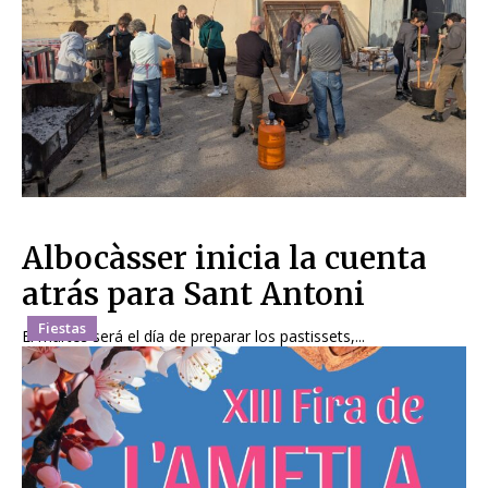
Albocàsser inicia la cuenta
atrás para Sant Antoni
Fiestas
El martes será el día de preparar los pastissets,...