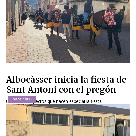
Albocàsser inicia la fiesta de
Sant Antoni con el pregón
_pnoticia13
Uno de los aspectos que hacen especial la fiesta...