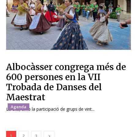
Albocàsser congrega més de
600 persones en la VII
Trobada de Danses del
Maestrat
Agenda
La cita, amb la participació de grups de vint...
1
2
3