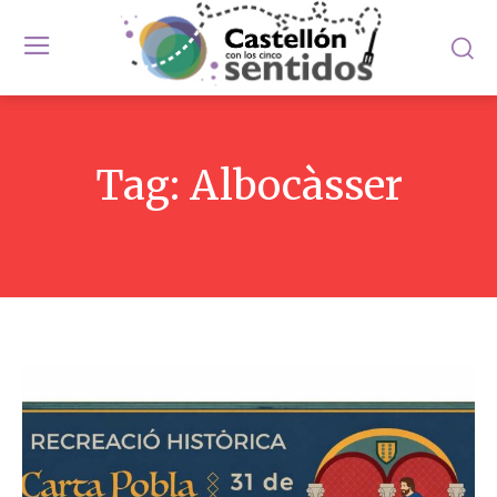
Tag:
Albocàsser