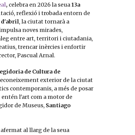
eal
,
celebra en 2026 la seua
13a
ció, reflexió i trobada entorn de
 d'abril
, la ciutat tornarà a
e impulsa noves mirades,
g entre art, territori i ciutadania,
atius, trencar inèrcies i enfortir
irector, Pascual Arnal.
gidoria de Cultura de
 reconeixement exterior de la ciutat
ístics contemporanis, a més de posar
e entén l'art com a motor de
regidor de Museus,
Santiago
 afermat al llarg de la seua