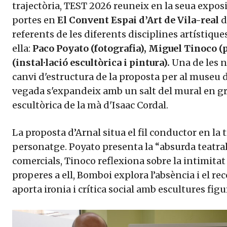
trajectòria, TEST 2026 reuneix en la seua exposic
portes en
El Convent Espai d’Art de Vila-real
de
referents de les diferents disciplines artístiqu
ella:
Paco Poyato (fotografia), Miguel Tinoco (
(instal·lació escultòrica i pintura).
Una de les n
canvi d'estructura de la proposta per al museu 
vegada s'expandeix amb un salt del mural en gra
escultòrica de la mà d'Isaac Cordal.
La proposta d’Arnal situa el fil conductor en la 
personatge. Poyato presenta la “absurda teatralit
comercials, Tinoco reflexiona sobre la intimitat
properes a ell, Bomboi explora l’absència i el re
aporta ironia i crítica social amb escultures fig