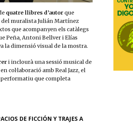
 de
quatre llibres d’autor
que
i del muralista Julián Martínez
textos que acompanyen els catàlegs
 Peña, Antoni Bellver i Elías
 la dimensió visual de la mostra.
rer
i inclourà una sessió musical de
en col·laboració amb Real Jazz, el
nt performatiu que completa
CIOS DE FICCIÓN Y TRAJES A