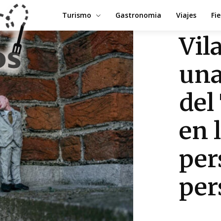
Turismo
Gastronomia
Viajes
Fi
Vil
una
del
en 
per
per