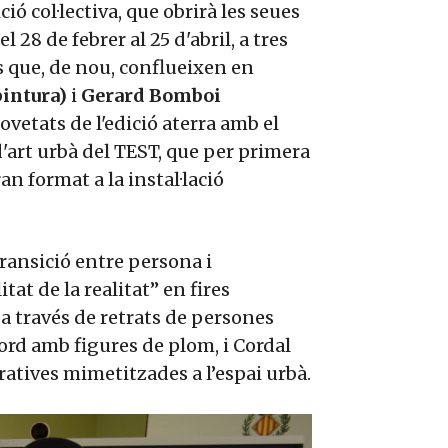
ió col·lectiva, que obrirà les seues
l 28 de febrer al 25 d'abril, a tres
es que, de nou, conflueixen en
pintura)
i
Gerard Bomboi
ovetats de l'edició aterra amb el
d'art urbà del TEST, que per primera
n format a la instal·lació
transició entre persona i
at de la realitat” en fires
 a través de retrats de persones
cord amb figures de plom, i Cordal
uratives mimetitzades a l’espai urbà.