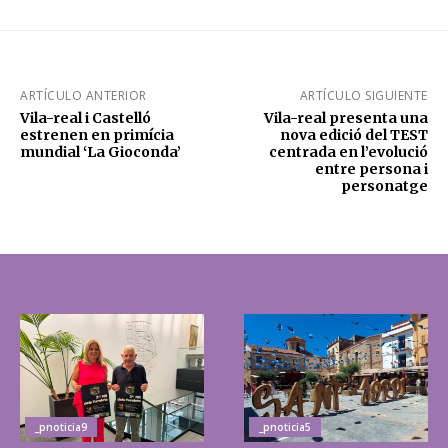
ARTÍCULO ANTERIOR
ARTÍCULO SIGUIENTE
Vila-real i Castelló
Vila-real presenta una
estrenen en primícia
nova edició del TEST
mundial ‘La Gioconda’
centrada en l’evolució
entre persona i
personatge
_pnoticia9
_pnoticia5