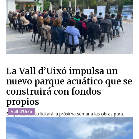
La Vall d’Uixó impulsa un
nuevo parque acuático que se
construirá con fondos
propios
Vall d'Uixó
El Ayuntamiento licitará la próxima semana las obras para...