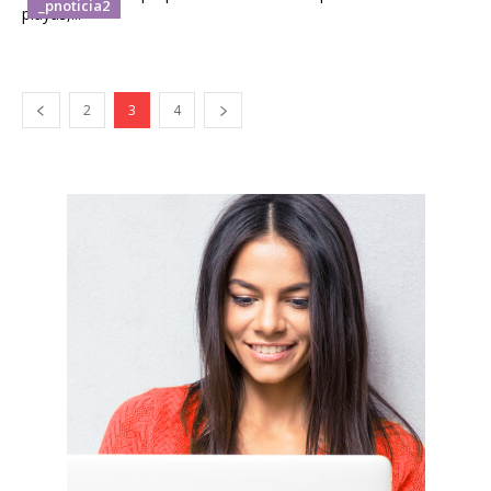
_pnoticia2
playas,...
2
3
4