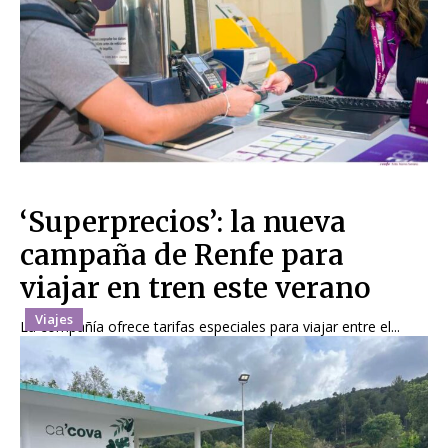
‘Superprecios’: la nueva
campaña de Renfe para
viajar en tren este verano
Viajes
La compañía ofrece tarifas especiales para viajar entre el...