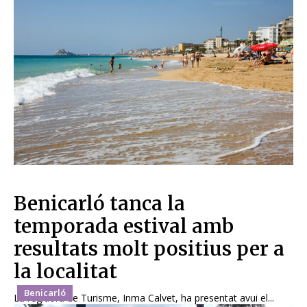
Benicarló tanca la
temporada estival amb
resultats molt positius per a
la localitat
Benicarló
La regidora de Turisme, Inma Calvet, ha presentat avui el...