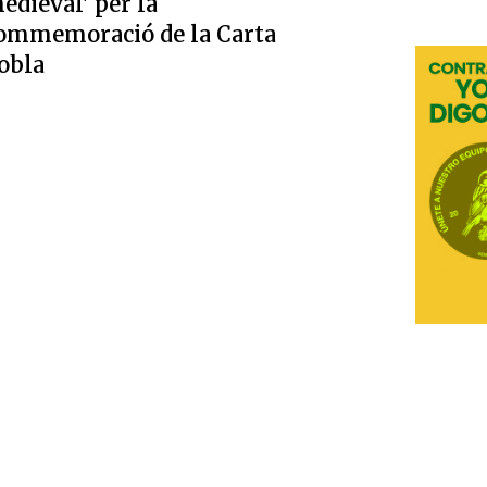
edieval' per la
ommemoració de la Carta
obla