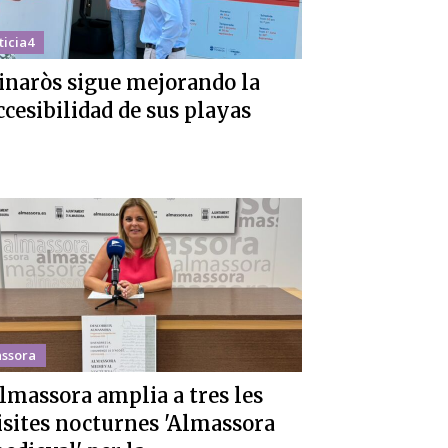
ticia4
inaròs sigue mejorando la
ccesibilidad de sus playas
ssora
lmassora amplia a tres les
isites nocturnes 'Almassora