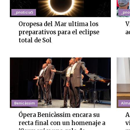
_pnoticia5
_pno
Oropesa del Mar ultima los
V
preparativos para el eclipse
a
total de Sol
Benicàssim
Alma
Ópera Benicàssim encara su
A
recta final con un homenaje a
v