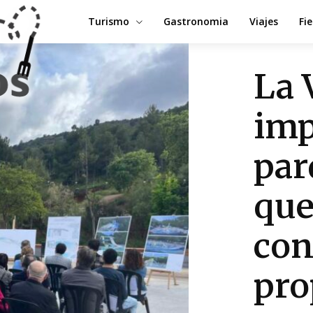
Turismo
Gastronomia
Viajes
Fi
La 
imp
par
que
con
pro