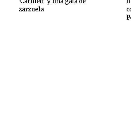
'Carmen' y una gala de
m
zarzuela
c
P