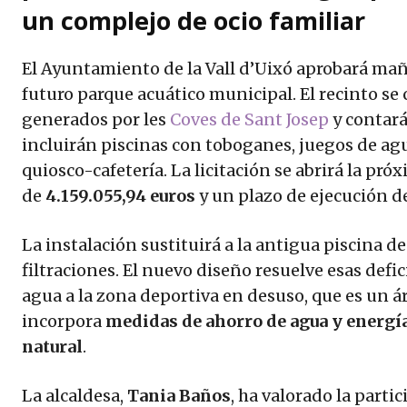
un complejo de ocio familiar
El Ayuntamiento de la Vall d’Uixó aprobará mañ
futuro parque acuático municipal. El recinto se 
generados por les
Coves de Sant Josep
y contar
incluirán piscinas con toboganes, juegos de agu
quiosco-cafetería. La licitación se abrirá la p
de
4.159.055,94 euros
y un plazo de ejecución de
La instalación sustituirá a la antigua piscina d
filtraciones. El nuevo diseño resuelve esas defi
agua a la zona deportiva en desuso, que es un á
incorpora
medidas de ahorro de agua y energía
natural
.
La alcaldesa,
Tania Baños
, ha valorado la parti