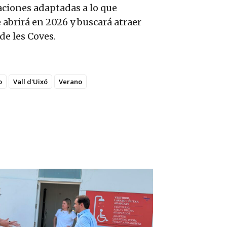
laciones adaptadas a lo que
 abrirá en 2026 y buscará atraer
e les Coves.
o
Vall d'Uixó
Verano