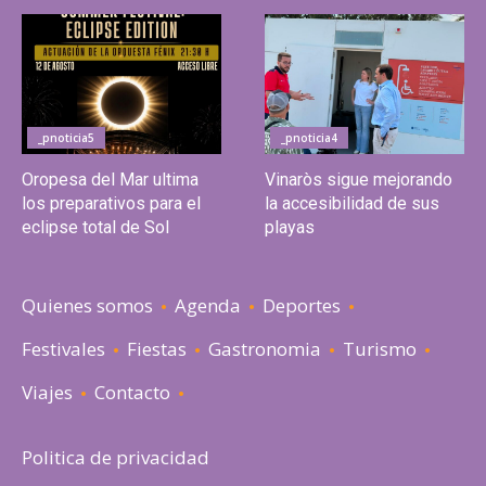
_pnoticia5
_pnoticia4
Oropesa del Mar ultima
Vinaròs sigue mejorando
los preparativos para el
la accesibilidad de sus
eclipse total de Sol
playas
Quienes somos
Agenda
Deportes
Festivales
Fiestas
Gastronomia
Turismo
Viajes
Contacto
Politica de privacidad