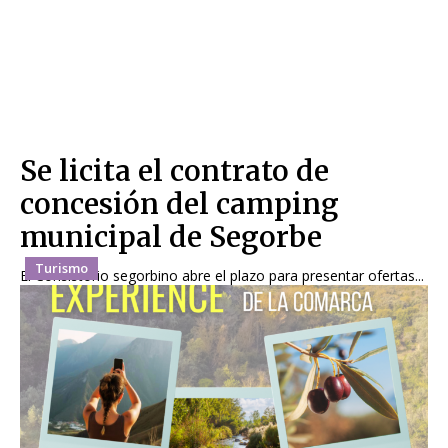
Se licita el contrato de
concesión del camping
municipal de Segorbe
Turismo
El Consistorio segorbino abre el plazo para presentar ofertas...