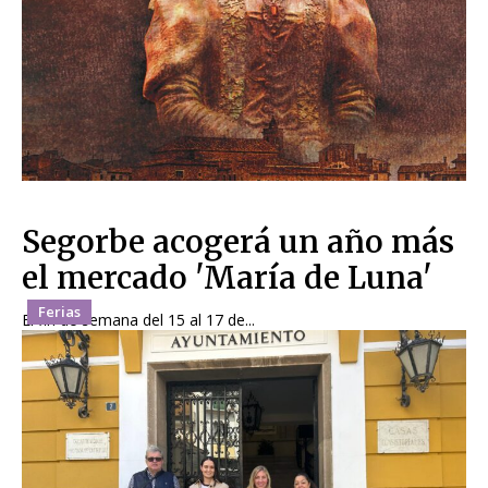
Segorbe acogerá un año más
el mercado 'María de Luna'
Ferias
El fin de semana del 15 al 17 de...