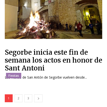
Segorbe inicia este fin de
semana los actos en honor de
Sant Antoni
Fiestas
Las fiestas de San Antón de Segorbe vuelven desde...
1
2
3