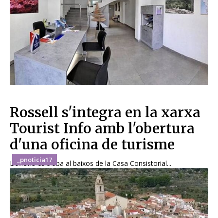
Rossell s'integra en la xarxa
Tourist Info amb l'obertura
d'una oficina de turisme
_pnoticia17
L’oficina es troba al baixos de la Casa Consistorial...