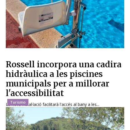
Rossell incorpora una cadira
hidràulica a les piscines
municipals per a millorar
l'accessibilitat
Turismo
La nova instal·lació facilitarà l'accés al bany a les...