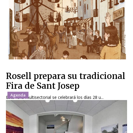
Rosell prepara su tradicional
Fira de Sant Josep
Agenda
Esta feria multisectorial se celebrará los días 28 u...