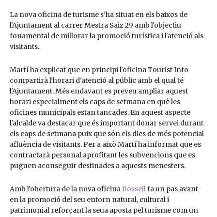
La nova oficina de turisme s'ha situat en els baixos de
l'Ajuntament al carrer Mestra Saiz 29 amb l'objectiu
fonamental de millorar la promoció turística i l'atenció als
visitants.
Martí ha explicat que en principi l'oficina Tourist Info
compartirà l'horari d'atenció al públic amb el qual té
l'Ajuntament. Més endavant es preveu ampliar aquest
horari especialment els caps de setmana en què les
oficines municipals estan tancades. En aquest aspecte
l'alcalde va destacar que és important donar servei durant
els caps de setmana puix que són els dies de més potencial
afluència de visitants. Per a això Martí ha informat que es
contractarà personal aprofitant les subvencions que es
puguen aconseguir destinades a aquests menesters.
Amb l'obertura de la nova oficina
Rossell
fa un pas avant
en la promoció del seu entorn natural, cultural i
patrimonial reforçant la seua aposta pel turisme com un