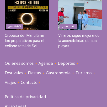
_pnoticia5
_pnoticia4
Oropesa del Mar ultima
Vinaròs sigue mejorando
los preparativos para el
la accesibilidad de sus
eclipse total de Sol
playas
Quienes somos
Agenda
Deportes
Festivales
Fiestas
Gastronomia
Turismo
Viajes
Contacto
Politica de privacidad
Aviso Legal