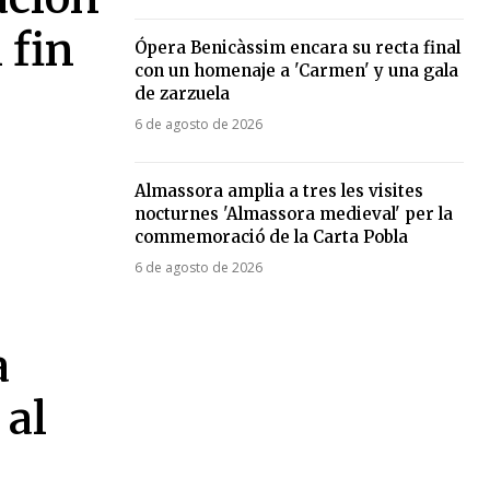
 fin
Ópera Benicàssim encara su recta final
con un homenaje a 'Carmen' y una gala
de zarzuela
6 de agosto de 2026
Almassora amplia a tres les visites
nocturnes 'Almassora medieval' per la
commemoració de la Carta Pobla
6 de agosto de 2026
a
 al