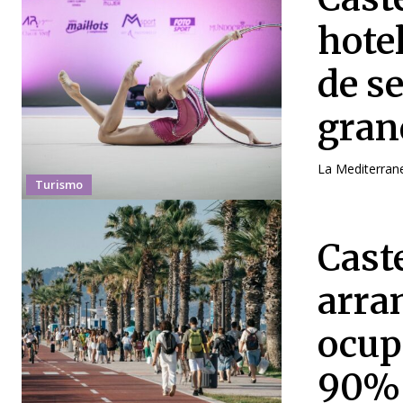
hote
de s
gran
La Mediterrane
Turismo
Cast
arra
ocup
90%