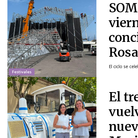
SOM 
vier
conc
Ros
El ciclo se cele
Festivales
El tr
vuel
nuev