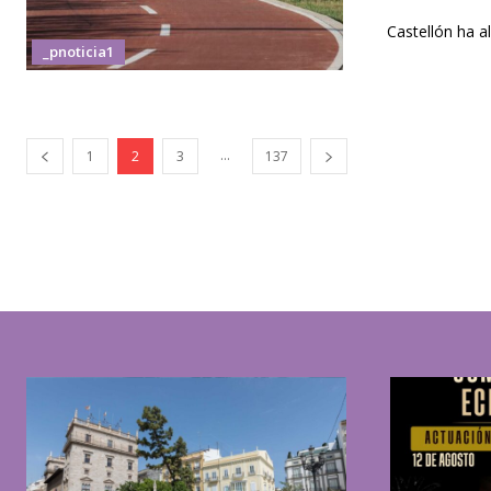
Castellón ha a
_pnoticia1
...
1
2
3
137