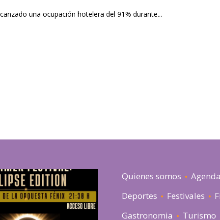
lcanzado una ocupación hotelera del 91% durante...
Quienes somos
Agend
Deportes
Festivales
F
Gastronomia
Turismo