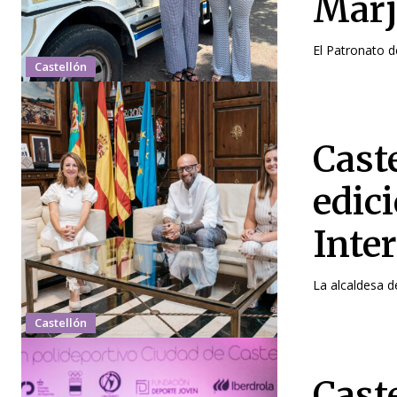
Marj
El Patronato d
Castellón
Cast
edici
Inte
La alcaldesa d
Castellón
Cast