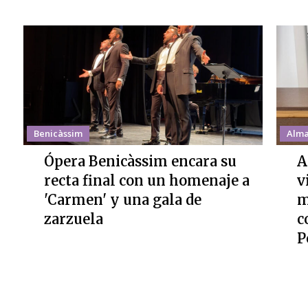
Benicàssim
Alma
Ópera Benicàssim encara su
A
recta final con un homenaje a
v
'Carmen' y una gala de
m
zarzuela
c
P