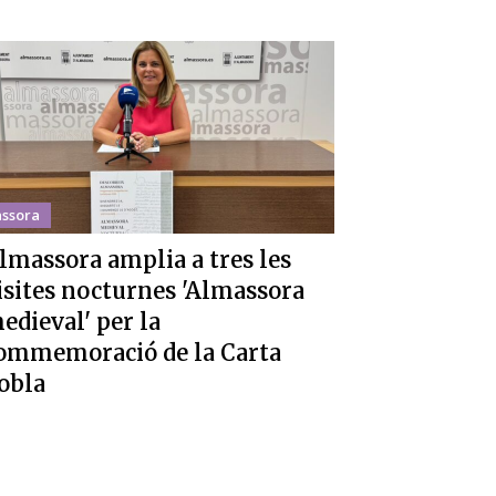
ssora
lmassora amplia a tres les
isites nocturnes 'Almassora
edieval' per la
ommemoració de la Carta
obla