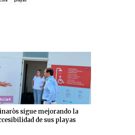
cola
playas
ticia4
inaròs sigue mejorando la
ccesibilidad de sus playas