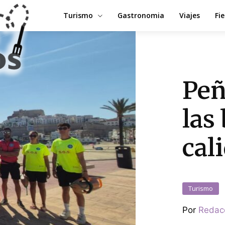
Turismo
Gastronomia
Viajes
Fi
Peñ
las
cal
Turismo
Por
Redac