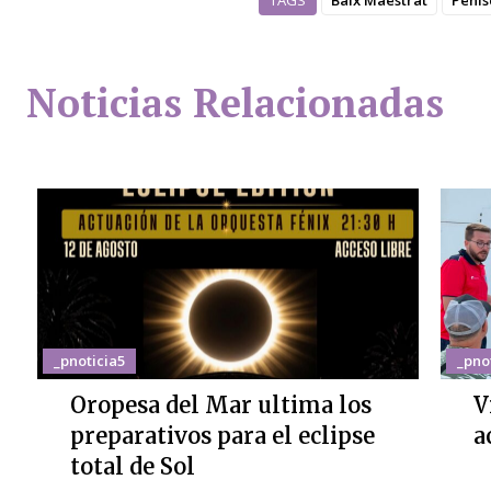
TAGS
Baix Maestrat
Peñís
Noticias Relacionadas
_pnoticia5
_pno
Oropesa del Mar ultima los
V
preparativos para el eclipse
a
total de Sol