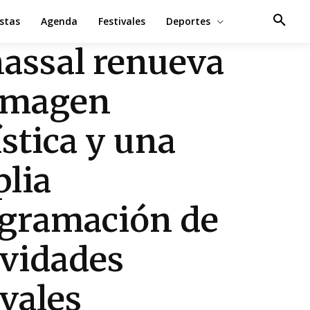
estas
Agenda
Festivales
Deportes
assal renueva
imagen
ística y una
lia
gramación de
ividades
ivales