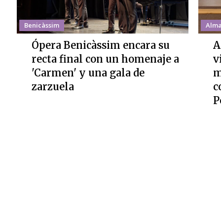
Benicàssim
Alma
Ópera Benicàssim encara su
A
recta final con un homenaje a
v
'Carmen' y una gala de
m
zarzuela
c
P