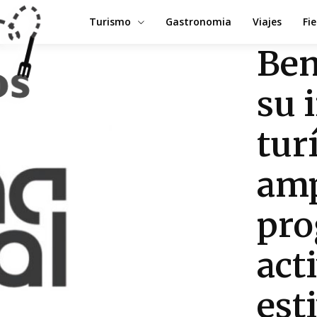
Turismo
Gastronomia
Viajes
Fi
Ben
su 
tur
amp
pro
act
est