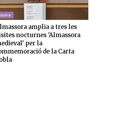
ssora
lmassora amplia a tres les
isites nocturnes 'Almassora
edieval' per la
ommemoració de la Carta
obla