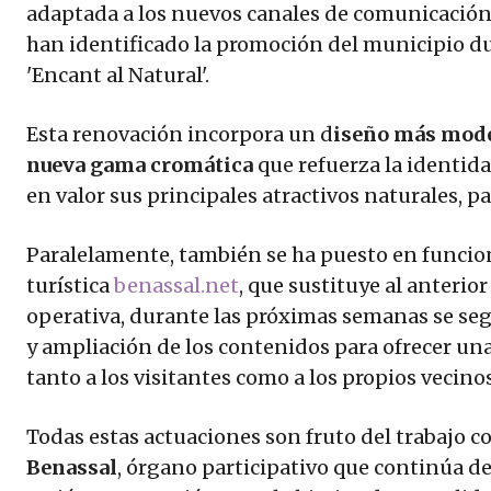
adaptada a los nuevos canales de comunicació
han identificado la promoción del municipio dur
'Encant al Natural'.
Esta renovación incorpora un d
iseño más mode
nueva gama cromática
que refuerza la identid
en valor sus principales atractivos naturales, p
Paralelamente, también se ha puesto en funci
turística
benassal.net
, que sustituye al anterio
operativa, durante las próximas semanas se seg
y ampliación de los contenidos para ofrecer un
tanto a los visitantes como a los propios vecinos
Todas estas actuaciones son fruto del trabajo c
Benassal
, órgano participativo que continúa de