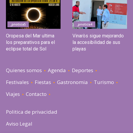
_pnoticia5
_pnoticia4
Oropesa del Mar ultima
Vinaròs sigue mejorando
los preparativos para el
la accesibilidad de sus
eclipse total de Sol
playas
Quienes somos
Agenda
Deportes
Festivales
Fiestas
Gastronomia
Turismo
Viajes
Contacto
Politica de privacidad
Aviso Legal