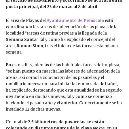
El servicio de salvamento y socorrismo se activará en la
posta principal, del 23 de marzo al 8 de abril
El área de Playas del
Ayuntamiento de Peñíscola
está
coordinando las tareas de adecuación de las playas de la
localidad “tareas de rutina previas a la llegada de la
Semana Santa
” tal y como ha explicado el concejal del
área,
Ramon Simó
, tras el inicio de las tareas esta misma
semana.
En estos días, además de las habituales tareas de limpieza,
“se han puesto en marcha las labores de adecuación de la
arena, así como la colocación de las pasarelas y el
mobiliario necesario para iniciar la temporada de baño”,
ha explicado, destacando que esta anualidad se ha seguido
invirtiendo en duchas nuevas, tal y como se comenzó
haciendo el pasado año y el anterior. Concretamente se ha
instalado 12 duchas nuevas.
Un total de
2,5 kilómetros de pasarelas se están
colocando en distintos puntos de la Playa Norte
, en su