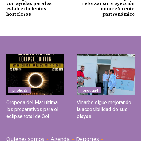
con ayudas para los
reforzar su proyección
establecimientos
como referente
hosteleros
gastronómico
_pnoticia5
_pnoticia4
Oropesa del Mar ultima
Vinaròs sigue mejorando
los preparativos para el
la accesibilidad de sus
eclipse total de Sol
playas
Quienes somos
Agenda
Deportes