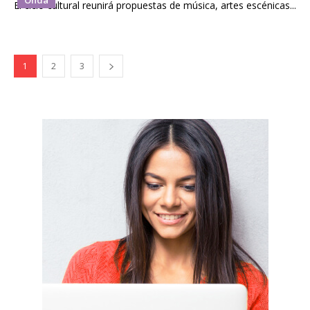
Onda
El ciclo cultural reunirá propuestas de música, artes escénicas...
1
2
3