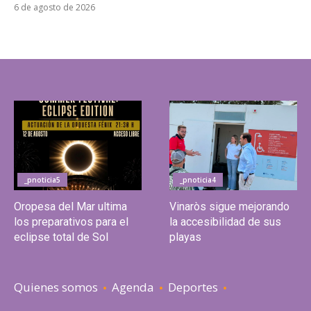
6 de agosto de 2026
_pnoticia5
_pnoticia4
Oropesa del Mar ultima
Vinaròs sigue mejorando
los preparativos para el
la accesibilidad de sus
eclipse total de Sol
playas
Quienes somos
Agenda
Deportes