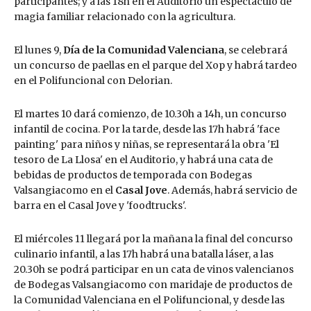
participantes; y a las 18h en el Auditorio un espectáculo de
magia familiar relacionado con la agricultura.
El lunes 9,
Día de la Comunidad Valenciana
, se celebrará
un concurso de paellas en el parque del Xop y habrá tardeo
en el Polifuncional con Delorian.
El martes 10 dará comienzo, de 10.30h a 14h, un concurso
infantil de cocina. Por la tarde, desde las 17h habrá 'face
painting' para niños y niñas, se representará la obra 'El
tesoro de La Llosa' en el Auditorio, y habrá una cata de
bebidas de productos de temporada con Bodegas
Valsangiacomo en el
Casal Jove
. Además, habrá servicio de
barra en el Casal Jove y 'foodtrucks'.
El miércoles 11 llegará por la mañana la final del concurso
culinario infantil, a las 17h habrá una batalla láser, a las
20.30h se podrá participar en un cata de vinos valencianos
de Bodegas Valsangiacomo con maridaje de productos de
la Comunidad Valenciana en el Polifuncional, y desde las