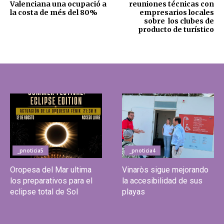
Valenciana una ocupació a
reuniones técnicas con
la costa de més del 80%
empresarios locales
sobre los clubes de
producto de turístico
_pnoticia5
_pnoticia4
Oropesa del Mar ultima
Vinaròs sigue mejorando
los preparativos para el
la accesibilidad de sus
eclipse total de Sol
playas