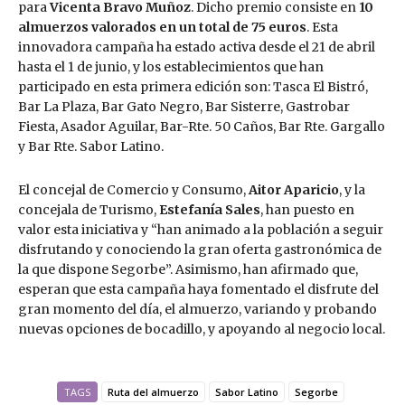
para
Vicenta Bravo Muñoz
. Dicho premio consiste en
10
almuerzos valorados en un total de 75 euros
. Esta
innovadora campaña ha estado activa desde el 21 de abril
hasta el 1 de junio, y los establecimientos que han
participado en esta primera edición son: Tasca El Bistró,
Bar La Plaza, Bar Gato Negro, Bar Sisterre, Gastrobar
Fiesta, Asador Aguilar, Bar-Rte. 50 Caños, Bar Rte. Gargallo
y Bar Rte. Sabor Latino.
El concejal de Comercio y Consumo,
Aitor Aparicio
, y la
concejala de Turismo,
Estefanía Sales
, han puesto en
valor esta iniciativa y “han animado a la población a seguir
disfrutando y conociendo la gran oferta gastronómica de
la que dispone Segorbe”. Asimismo, han afirmado que,
esperan que esta campaña haya fomentado el disfrute del
gran momento del día, el almuerzo, variando y probando
nuevas opciones de bocadillo, y apoyando al negocio local.
TAGS
Ruta del almuerzo
Sabor Latino
Segorbe