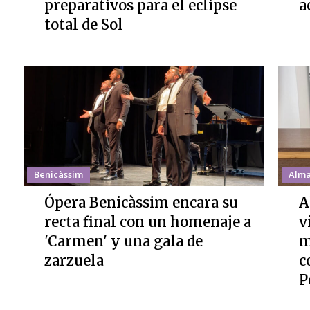
preparativos para el eclipse
a
total de Sol
Benicàssim
Alma
Ópera Benicàssim encara su
A
recta final con un homenaje a
v
'Carmen' y una gala de
m
zarzuela
c
P