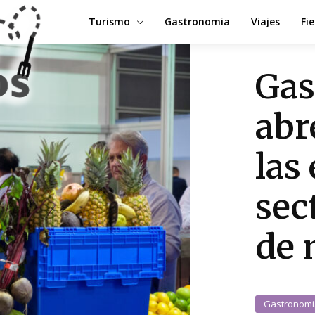
Turismo
Gastronomia
Viajes
Fi
Gas
abr
las
sect
de 
Gastronomi