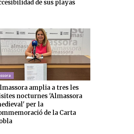
ccesibilidad de sus playas
ssora
lmassora amplia a tres les
isites nocturnes 'Almassora
edieval' per la
ommemoració de la Carta
obla