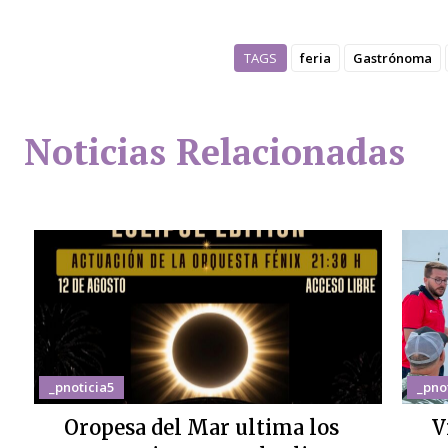
TAGS
feria
Gastrónoma
Noticias Relacionadas
_pnoticia5
_pno
Oropesa del Mar ultima los
V