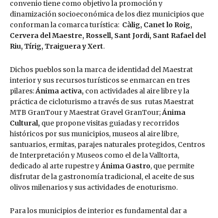
convenio tiene como objetivo la promoción y
dinamización socioeconómica de los diez municipios que
conforman la comarca turística:
Càlig, Canet lo Roig,
Cervera del Maestre, Rossell, Sant Jordi, Sant Rafael del
Riu, Tírig, Traiguera y Xert
.
Dichos pueblos son la marca de identidad del Maestrat
interior y sus recursos turísticos se enmarcan en tres
pilares:
Ánima activa,
con actividades al aire libre y la
práctica de cicloturismo a través de sus rutas Maestrat
MTB GranTour y Maestrat Gravel GranTour;
Ánima
Cultural,
que propone visitas guiadas y recorridos
históricos por sus municipios, museos al aire libre,
santuarios, ermitas, parajes naturales protegidos, Centros
de Interpretación y Museos como el de la Valltorta,
dedicado al arte rupestre y
Ánima Gastro
, que permite
disfrutar de la gastronomía tradicional, el aceite de sus
olivos milenarios y sus actividades de enoturismo.
Para los municipios de interior es fundamental dar a