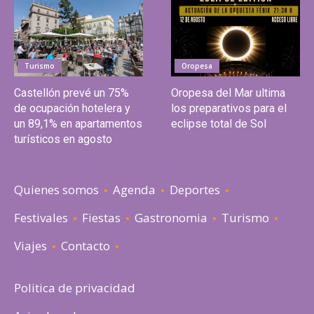
Turismo
Oropesa
Castellón prevé un 75%
Oropesa del Mar ultima
de ocupación hotelera y
los preparativos para el
un 89,1% en apartamentos
eclipse total de Sol
turísticos en agosto
Quienes somos
Agenda
Deportes
Festivales
Fiestas
Gastronomia
Turismo
Viajes
Contacto
Politica de privacidad