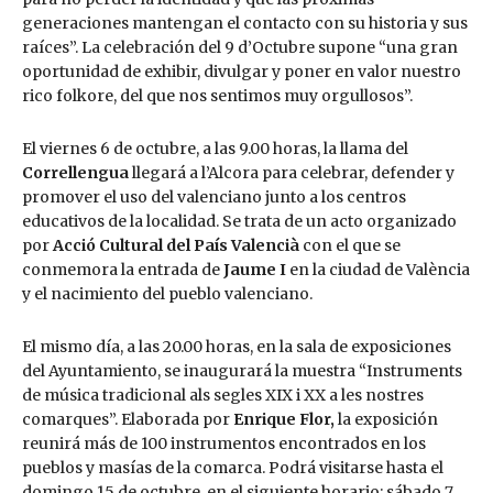
generaciones mantengan el contacto con su historia y sus
raíces”. La celebración del 9 d’Octubre supone “una gran
oportunidad de exhibir, divulgar y poner en valor nuestro
rico folkore, del que nos sentimos muy orgullosos”.
El viernes 6 de octubre, a las 9.00 horas, la llama del
Correllengua
llegará a l’Alcora para celebrar, defender y
promover el uso del valenciano junto a los centros
educativos de la localidad. Se trata de un acto organizado
por
Acció Cultural del País Valencià
con el que se
conmemora la entrada de
Jaume I
en la ciudad de València
y el nacimiento del pueblo valenciano.
El mismo día, a las 20.00 horas, en la sala de exposiciones
del Ayuntamiento, se inaugurará la muestra “Instruments
de música tradicional als segles XIX i XX a les nostres
comarques”. Elaborada por
Enrique Flor,
la exposición
reunirá más de 100 instrumentos encontrados en los
pueblos y masías de la comarca. Podrá visitarse hasta el
domingo 15 de octubre, en el siguiente horario: sábado 7,