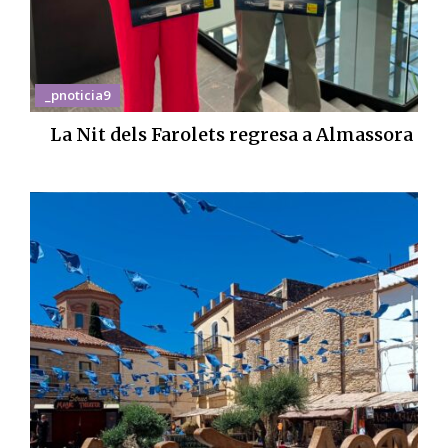
_pnoticia9
La Nit dels Farolets regresa a Almassora