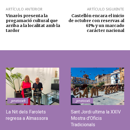
ARTÍCULO ANTERIOR
ARTÍCULO SIGUIENTE
Vinaròs presenta la
Castellón encara el inicio
progamació cultural que
de octubre con reservas al
arriba a la localitat amb la
61% y un marcado
tardor
carácter nacional
_pnoticia9
_pnoticia5
La Nit dels Farolets
Sant Jordi ultima la XXIV
regresa a Almassora
Mostra d'Oficis
Tradicionals