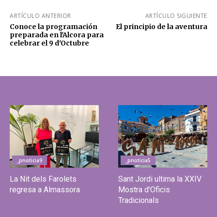
ARTÍCULO ANTERIOR
ARTÍCULO SIGUIENTE
Conoce la programación
El principio de la aventura
preparada en l'Alcora para
celebrar el 9 d'Octubre
_pnoticia9
_pnoticia5
La Nit dels Farolets
Sant Jordi ultima la XXIV
regresa a Almassora
Mostra d'Oficis
Tradicionals