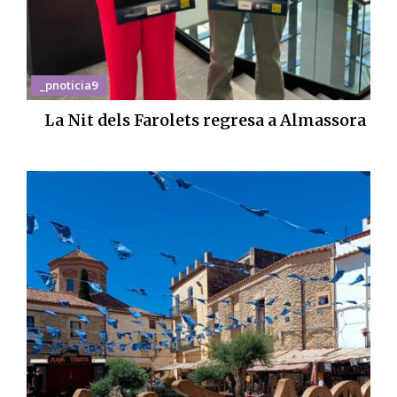
_pnoticia9
La Nit dels Farolets regresa a Almassora