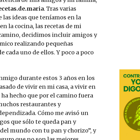
ecetas.de.maria
. Tras varias
e las ideas que teníamos en la
n la cocina, las recetas de mi
 camino, decidimos incluir amigos y
ómico realizando pequeñas
e cada uno de ellos. Y poco a poco
nmigo durante estos 3 años en los
sado de vivir en mi casa, a vivir en
o ha hecho que por el camino fuera
muchos restaurantes y
ndependizada. Cómo me avisó un
os que sólo te queda pan y
z del mundo con tu pan y chorizo”, y
seguro que no son las mejores