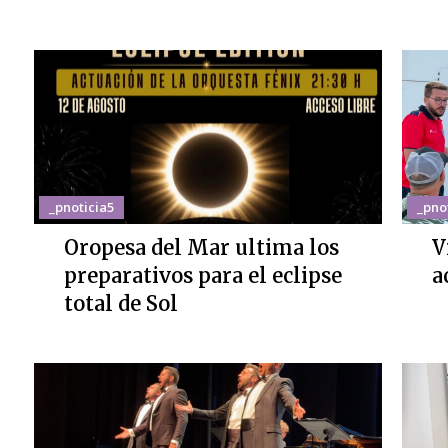
_pnoticia5
_pno
Oropesa del Mar ultima los
V
preparativos para el eclipse
a
total de Sol