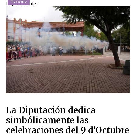
Turismo
La provincia de...
La Diputación dedica
simbólicamente las
celebraciones del 9 d’Octubre