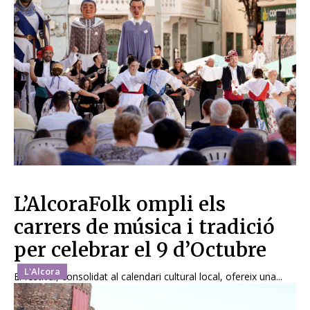
L’AlcoraFolk ompli els
carrers de música i tradició
per celebrar el 9 d’Octubre
L'Alcora
El festival, consolidat al calendari cultural local, ofereix una...