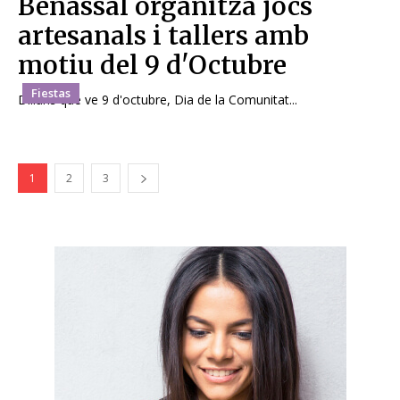
Benassal organitza jocs
artesanals i tallers amb
motiu del 9 d'Octubre
Fiestas
Dilluns que ve 9 d'octubre, Dia de la Comunitat...
1
2
3