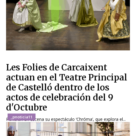
Les Folies de Carcaixent
actuan en el Teatre Principal
de Castelló dentro de los
actos de celebración del 9
d'Octubre
_pnoticia11
Pondrán en escena su espectáculo ‘Chróma’, que explora el...