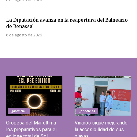
La Diputación avanza en la reapertura del Balneario
de Benassal
6 de agosto de 2026
_pnoticia5
_pnoticia4
Oropesa del Mar ultima
Vinaròs sigue mejorando
los preparativos para el
la accesibilidad de sus
eclipse total de Sol
playas