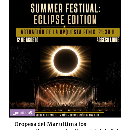
_pnoticia5
Oropesa del Mar ultima los