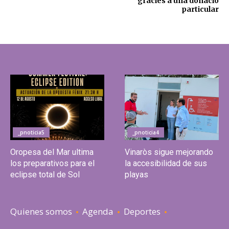
gràcies a una donació
particular
_pnoticia5
_pnoticia4
Oropesa del Mar ultima
Vinaròs sigue mejorando
los preparativos para el
la accesibilidad de sus
eclipse total de Sol
playas
Quienes somos
Agenda
Deportes