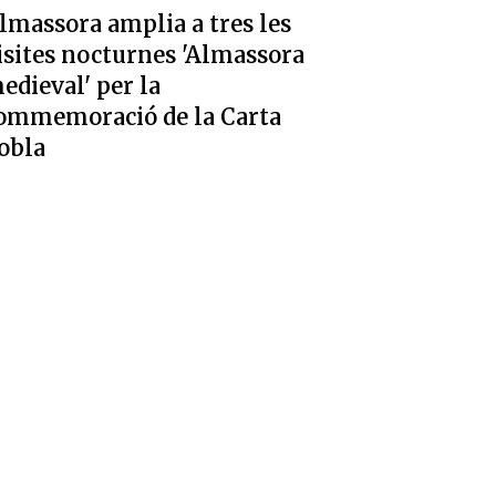
lmassora amplia a tres les
isites nocturnes 'Almassora
edieval' per la
ommemoració de la Carta
obla