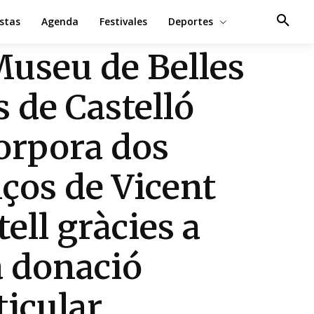
estas
Agenda
Festivales
Deportes
Museu de Belles
s de Castelló
orpora dos
nços de Vicent
tell gràcies a
 donació
ticular