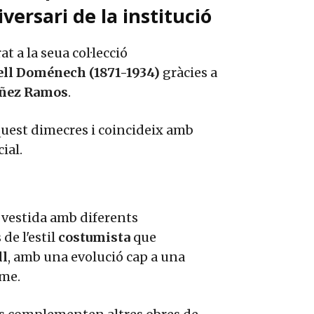
ersari de la institució
t a la seua col·lecció
tell Doménech (1871-1934)
gràcies a
óñez Ramos
.
aquest dimecres i coincideix amb
ial.
 vestida amb diferents
de l'estil
costumista
que
ll
, amb una evolució cap a una
sme.