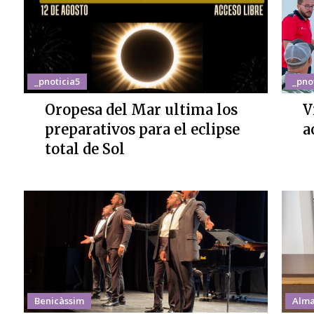
_pnoticia5
_pno
Oropesa del Mar ultima los
V
preparativos para el eclipse
a
total de Sol
Benicàssim
Alma