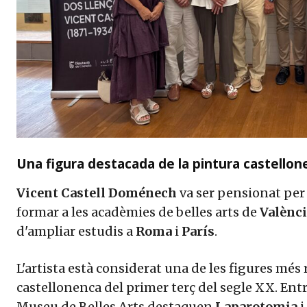
Una figura destacada de la pintura castellon
Vicent Castell Doménech
va ser pensionat per
formar a les acadèmies de belles arts de
Valènc
d'ampliar estudis a
Roma
i
París
.
L'artista està considerat una de les figures més 
castellonenca del primer terç del segle XX. Entr
Museu de Belles Arts destaquen
Laparotomia
i