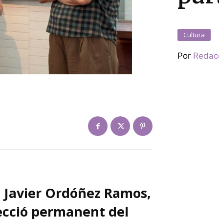
Cultura
Por
Redac
ia Javier Ordóñez Ramos,
lecció permanent del