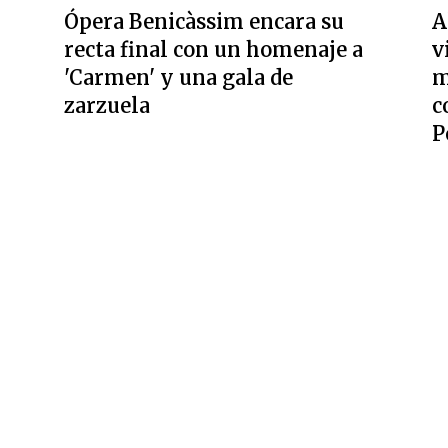
Ópera Benicàssim encara su
A
recta final con un homenaje a
v
'Carmen' y una gala de
m
zarzuela
c
P