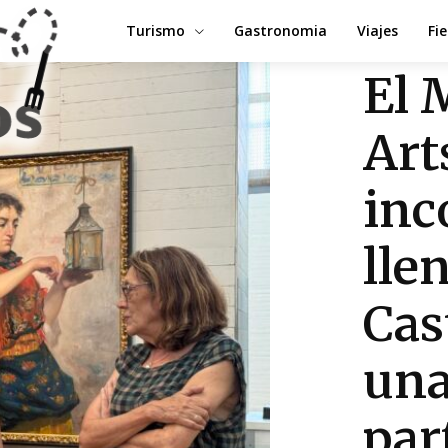
Turismo
Gastronomia
Viajes
Fi
El 
Art
inc
lle
Cas
una
par