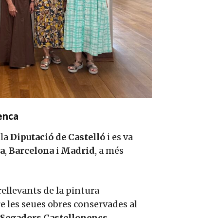
enca
 la
Diputació de Castelló
i es va
ia
,
Barcelona
i
Madrid
, a més
rellevants de la pintura
e les seues obres conservades al
Segadors Castellonencs
.