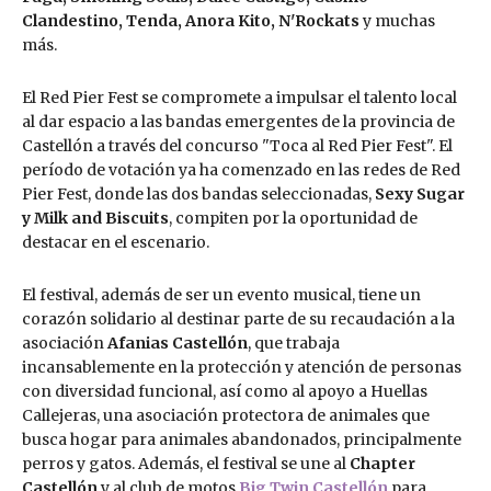
Clandestino, Tenda, Anora Kito, N'Rockats
y muchas
más.
El Red Pier Fest se compromete a impulsar el talento local
al dar espacio a las bandas emergentes de la provincia de
Castellón a través del concurso "Toca al Red Pier Fest". El
período de votación ya ha comenzado en las redes de Red
Pier Fest, donde las dos bandas seleccionadas,
Sexy Sugar
y Milk and Biscuits
, compiten por la oportunidad de
destacar en el escenario.
El festival, además de ser un evento musical, tiene un
corazón solidario al destinar parte de su recaudación a la
asociación
Afanias Castellón
, que trabaja
incansablemente en la protección y atención de personas
con diversidad funcional, así como al apoyo a Huellas
Callejeras, una asociación protectora de animales que
busca hogar para animales abandonados, principalmente
perros y gatos. Además, el festival se une al
Chapter
Castellón
y al club de motos
Big Twin Castellón
para