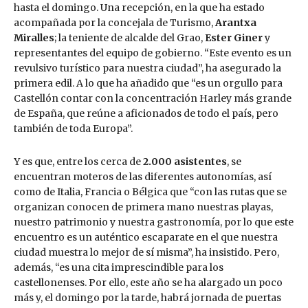
hasta el domingo. Una recepción, en la que ha estado
acompañada por la concejala de Turismo,
Arantxa
Miralles
; la teniente de alcalde del Grao,
Ester Giner
y
representantes del equipo de gobierno. “Este evento es un
revulsivo turístico para nuestra ciudad”, ha asegurado la
primera edil. A lo que ha añadido que “es un orgullo para
Castellón contar con la concentración Harley más grande
de España, que reúne a aficionados de todo el país, pero
también de toda Europa”.
Y es que, entre los cerca de
2.000 asistentes
, se
encuentran moteros de las diferentes autonomías, así
como de Italia, Francia o Bélgica que “con las rutas que se
organizan conocen de primera mano nuestras playas,
nuestro patrimonio y nuestra gastronomía, por lo que este
encuentro es un auténtico escaparate en el que nuestra
ciudad muestra lo mejor de sí misma”, ha insistido. Pero,
además, “es una cita imprescindible para los
castellonenses. Por ello, este año se ha alargado un poco
más y, el domingo por la tarde, habrá jornada de puertas