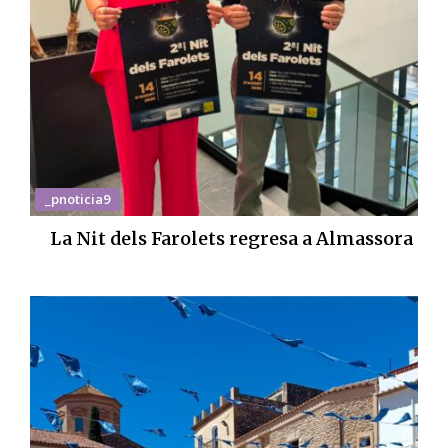
_pnoticia9
La Nit dels Farolets regresa a Almassora