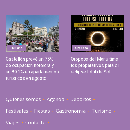
Turismo
Oropesa
Castellón prevé un 75%
Oropesa del Mar ultima
de ocupación hotelera y
los preparativos para el
un 89,1% en apartamentos
eclipse total de Sol
turísticos en agosto
Quienes somos
Agenda
Deportes
Festivales
Fiestas
Gastronomia
Turismo
Viajes
Contacto