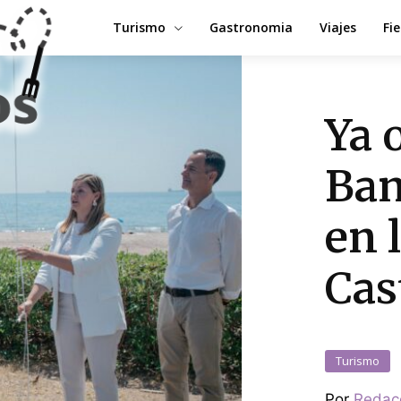
Turismo
Gastronomia
Viajes
Fi
Ya 
Ban
en 
Cas
Turismo
Por
Redac