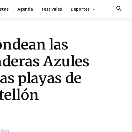
estas
Agenda
Festivales
Deportes
ondean las
deras Azules
las playas de
tellón
ción