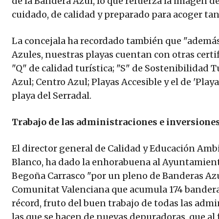
de la Bandera Azul, lo que refuerza la imagen d
cuidado, de calidad y preparado para acoger tan
La concejala ha recordado también que "además 
Azules, nuestras playas cuentan con otras certi
"Q" de calidad turística; "S" de Sostenibilidad 
Azul; Centro Azul; Playas Accesible y el de 'Play
playa del Serradal.
Trabajo de las administraciones e inversione
El director general de Calidad y Educación Ambi
Blanco, ha dado la enhorabuena al Ayuntamiento
Begoña Carrasco "por un pleno de Banderas Azule
Comunitat Valenciana que acumula 174 banderas
récord, fruto del buen trabajo de todas las adm
las que se hacen de nuevas depuradoras, que al f