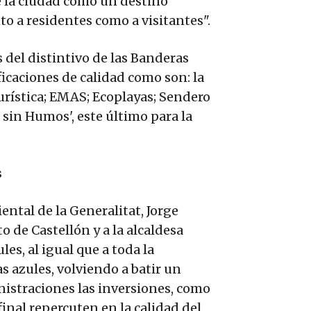
e la ciudad como un destino
to a residentes como a visitantes".
del distintivo de las Banderas
ficaciones de calidad como son: la
Turística; EMAS; Ecoplayas; Sendero
a sin Humos', este último para la
s
ental de la Generalitat, Jorge
 de Castellón y a la alcaldesa
s, al igual que a toda la
 azules, volviendo a batir un
inistraciones las inversiones, como
inal repercuten en la calidad del