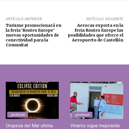
ARTÍCULO ANTERIOR
ARTÍCULO SIGUIENTE
Turisme promocionará en
Aerocas exporta en la
la feria ‘Routes Europe’
feria Routes Europe las
nuevas oportunidades de
posibilidades que ofrece el
conectividad para la
Aeropuerto de Castellón
Comunitat
_pnoticia5
_pnoticia4
Oropesa del Mar ultima
Vinaròs sigue mejorando