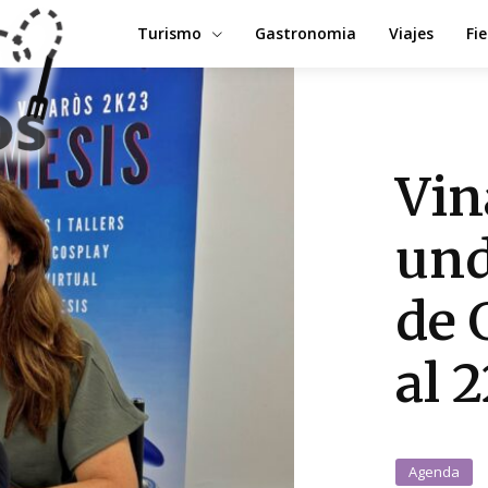
Turismo
Gastronomia
Viajes
Fi
Vin
und
de 
al 
Agenda