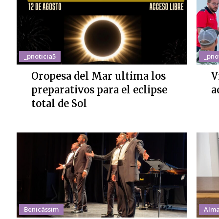
_pnoticia5
_pno
Oropesa del Mar ultima los
V
preparativos para el eclipse
a
total de Sol
Benicàssim
Alma