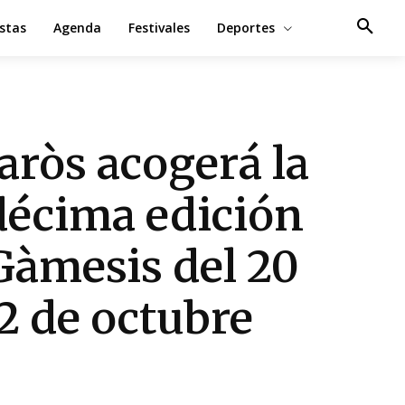
estas
Agenda
Festivales
Deportes
aròs acogerá la
écima edición
Gàmesis del 20
22 de octubre