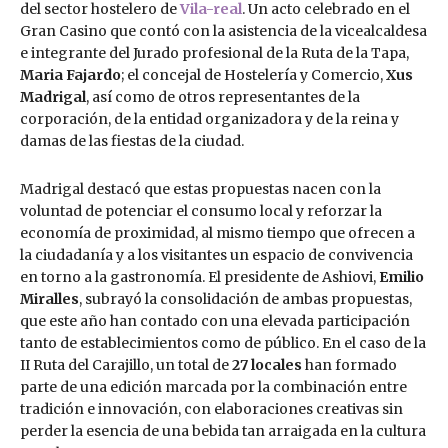
del sector hostelero de
Vila-real
. Un acto celebrado en el
Gran Casino que contó con la asistencia de la vicealcaldesa
e integrante del Jurado profesional de la Ruta de la Tapa,
Maria Fajardo
; el concejal de Hostelería y Comercio,
Xus
Madrigal
, así como de otros representantes de la
corporación, de la entidad organizadora y de la reina y
damas de las fiestas de la ciudad.
Madrigal destacó que estas propuestas nacen con la
voluntad de potenciar el consumo local y reforzar la
economía de proximidad, al mismo tiempo que ofrecen a
la ciudadanía y a los visitantes un espacio de convivencia
en torno a la gastronomía. El presidente de Ashiovi,
Emilio
Miralles
, subrayó la consolidación de ambas propuestas,
que este año han contado con una elevada participación
tanto de establecimientos como de público. En el caso de la
II Ruta del Carajillo, un total de
27 locales
han formado
parte de una edición marcada por la combinación entre
tradición e innovación, con elaboraciones creativas sin
perder la esencia de una bebida tan arraigada en la cultura