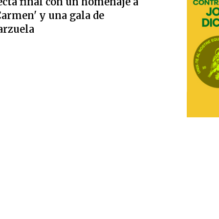
ecta final con un homenaje a
Carmen' y una gala de
arzuela