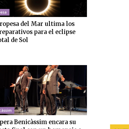
esa
ropesa del Mar ultima los
reparativos para el eclipse
otal de Sol
càssim
pera Benicàssim encara su