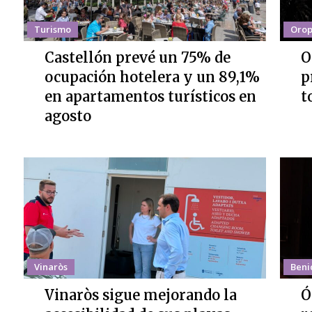
Turismo
Orop
Castellón prevé un 75% de
O
ocupación hotelera y un 89,1%
p
en apartamentos turísticos en
t
agosto
Vinaròs
Beni
Vinaròs sigue mejorando la
Ó