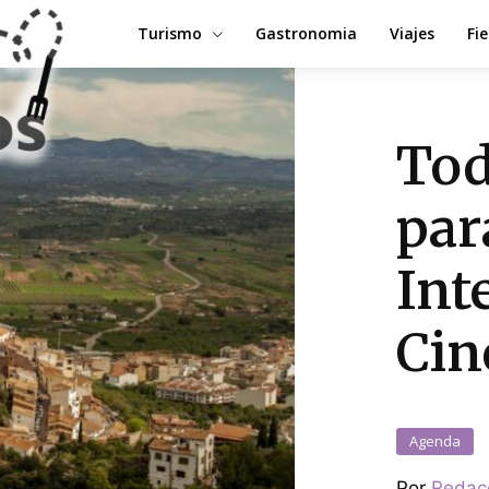
Turismo
Gastronomia
Viajes
Fi
Tod
par
Int
Cin
Agenda
Por
Redac