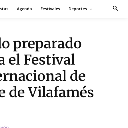
estas
Agenda
Festivales
Deportes
o preparado
a el Festival
ernacional de
e de Vilafamés
ción