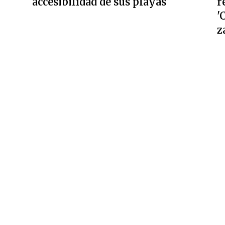
accesibilidad de sus playas
r
'
z