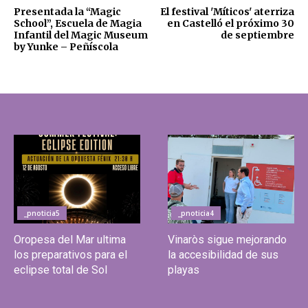
Presentada la “Magic
El festival 'Míticos' aterriza
School”, Escuela de Magia
en Castelló el próximo 30
Infantil del Magic Museum
de septiembre
by Yunke – Peñíscola
_pnoticia5
_pnoticia4
Oropesa del Mar ultima
Vinaròs sigue mejorando
los preparativos para el
la accesibilidad de sus
eclipse total de Sol
playas