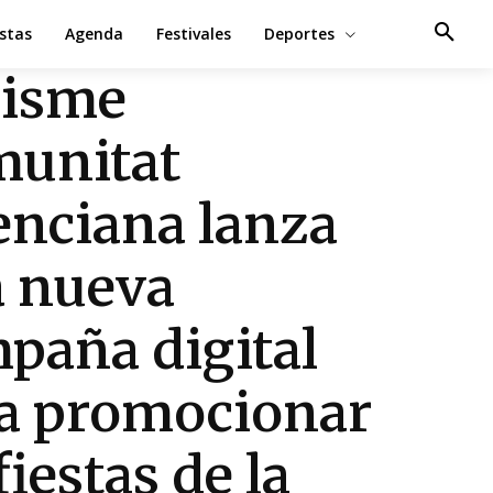
estas
Agenda
Festivales
Deportes
risme
unitat
enciana lanza
 nueva
paña digital
a promocionar
fiestas de la