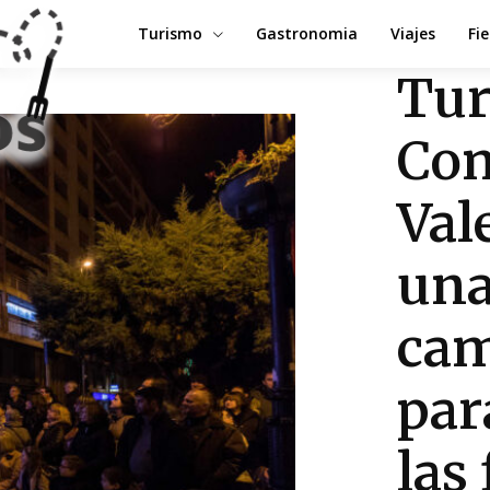
Turismo
Gastronomia
Viajes
Fi
Tu
Com
Val
una
cam
par
las 