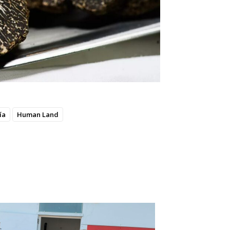
ía
Human Land