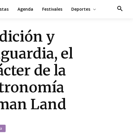
estas
Agenda
Festivales
Deportes
dición y
guardia, el
ácter de la
tronomía
man Land
a