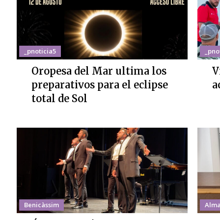
_pnoticia5
_pno
Oropesa del Mar ultima los
V
preparativos para el eclipse
a
total de Sol
Benicàssim
Alma