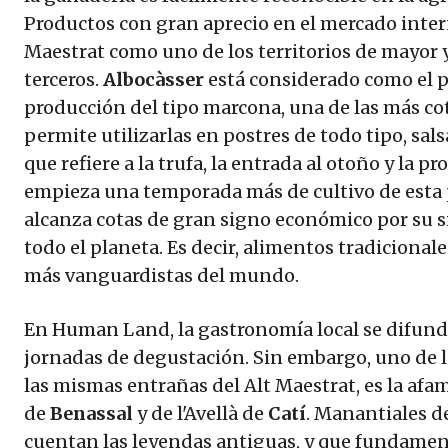
Productos con gran aprecio en el mercado intern
Maestrat como uno de los territorios de mayor 
terceros.
Albocàsser
está considerado como el p
producción del tipo marcona, una de las más co
permite utilizarlas en postres de todo tipo, sal
que refiere a la trufa, la entrada al otoño y la p
empieza una temporada más de cultivo de esta 
alcanza cotas de gran signo económico por su s
todo el planeta. Es decir, alimentos tradicional
más vanguardistas del mundo.
En Human Land, la gastronomía local se difunde 
jornadas de degustación. Sin embargo, uno de l
las mismas entrañas del Alt Maestrat, es la afa
de
Benassal
y de l'Avellà de
Catí
. Manantiales d
cuentan las leyendas antiguas, y que fundamenta