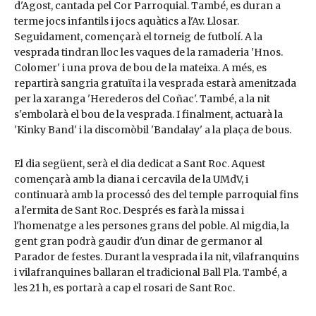
d'Agost, cantada pel Cor Parroquial. També, es duran a
terme jocs infantils i jocs aquàtics a l'Av. Llosar.
Seguidament, començarà el torneig de futbolí. A la
vesprada tindran lloc les vaques de la ramaderia 'Hnos.
Colomer' i una prova de bou de la mateixa. A més, es
repartirà sangria gratuïta i la vesprada estarà amenitzada
per la xaranga 'Herederos del Coñac'. També, a la nit
s'embolarà el bou de la vesprada. I finalment, actuarà la
'Kinky Band' i la discomòbil 'Bandalay' a la plaça de bous.
El dia següent, serà el dia dedicat a Sant Roc. Aquest
començarà amb la diana i cercavila de la UMdV, i
continuarà amb la processó des del temple parroquial fins
a l'ermita de Sant Roc. Després es farà la missa i
l'homenatge a les persones grans del poble. Al migdia, la
gent gran podrà gaudir d'un dinar de germanor al
Parador de festes. Durant la vesprada i la nit, vilafranquins
i vilafranquines ballaran el tradicional Ball Pla. També, a
les 21 h, es portarà a cap el rosari de Sant Roc.