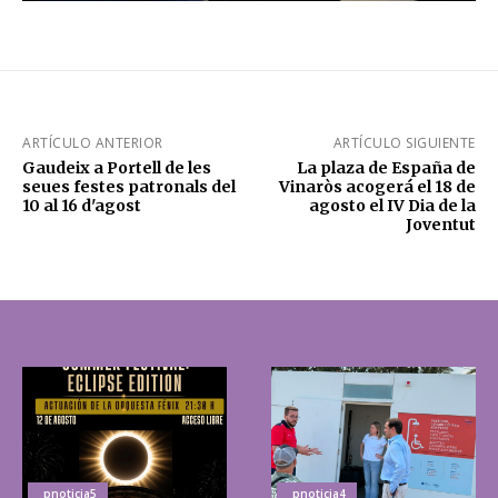
ARTÍCULO ANTERIOR
ARTÍCULO SIGUIENTE
Gaudeix a Portell de les
La plaza de España de
seues festes patronals del
Vinaròs acogerá el 18 de
10 al 16 d'agost
agosto el IV Dia de la
Joventut
_pnoticia5
_pnoticia4