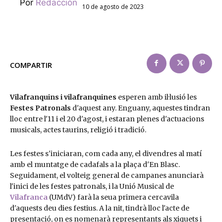
Por
Redacción
10 de agosto de 2023
COMPARTIR
Vilafranquins i vilafranquines
esperen amb il·lusió les
Festes Patronals
d'aquest any. Enguany, aquestes tindran
lloc entre l'11 i el 20 d'agost, i estaran plenes d'actuacions
musicals, actes taurins, religió i tradició.
Les festes s'iniciaran, com cada any, el divendres al matí
amb el muntatge de cadafals a la plaça d'En Blasc.
Seguidament, el volteig general de campanes anunciarà
l'inici de les festes patronals, i la Unió Musical de
Vilafranca
(UMdV) farà la seua primera cercavila
d'aquests deu dies festius. A la nit, tindrà lloc l'acte de
presentació, on es nomenarà representants als xiquets i