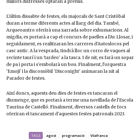
millors disfresses optaran a premis.
L'últim dissabte de festes, els majorals de Sant Cristòbal
duran a terme diferents actes al llarg del dia. També,
Arqueoantro oferirà una xarrada sobre exhumacions. Al
migdia, es portarà a cap el concurs de paelles a l'Av. Llosar, i
seguidament, es realitzaran les carreres d'Autoslocos pel
casc antic. A la vesprada, tindrà lloc un corro de vaques al
recinte taurí i un 'tardeo' a la tasca. I de nit, es farà un sopar
de pa i porta i s'embolarà un bou. Finalment, l'orquestra
'Emoji' i la discomòbil 'Disconight' animaran la nit al
Parador de festes.
Així doncs, aquests deu dies de festes es tancaran el
diumenge, que es portarà a terme una novillada de l'Escola
Taurina de Castelló. Finalment, diversos castells de focs
oferiran el tancament d'aquestes festes patronals 2023.
TAGS
agost
programació
Vilafranca