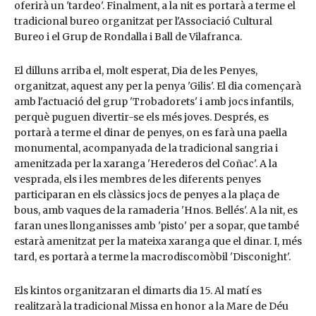
oferirà un 'tardeo'. Finalment, a la nit es portarà a terme el
tradicional bureo organitzat per l'Associació Cultural
Bureo i el Grup de Rondalla i Ball de Vilafranca.
El dilluns arriba el, molt esperat, Dia de les Penyes,
organitzat, aquest any per la penya 'Gilis'. El dia començarà
amb l'actuació del grup 'Trobadorets' i amb jocs infantils,
perquè puguen divertir-se els més joves. Després, es
portarà a terme el dinar de penyes, on es farà una paella
monumental, acompanyada de la tradicional sangria i
amenitzada per la xaranga 'Herederos del Coñac'. A la
vesprada, els i les membres de les diferents penyes
participaran en els clàssics jocs de penyes a la plaça de
bous, amb vaques de la ramaderia 'Hnos. Bellés'. A la nit, es
faran unes llonganisses amb 'pisto' per a sopar, que també
estarà amenitzat per la mateixa xaranga que el dinar. I, més
tard, es portarà a terme la macrodiscomòbil 'Disconight'.
Els kintos organitzaran el dimarts dia 15. Al matí es
realitzarà la tradicional Missa en honor a la Mare de Déu