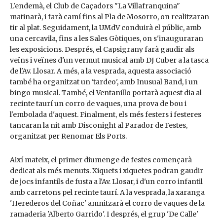
L'endemà, el Club de Caçadors "La Villafranquina"
matinarà, i farà camí fins al Pla de Mosorro, on realitzaran
tir al plat. Seguidament, la UMdV conduirà el públic, amb
una cercavila, fins a les Sales Gòtiques, on s'inauguraran
les exposicions. Després, el Capsigrany farà gaudir als
veïns i veïnes d'un vermut musical amb DJ Cuber a la tasca
de l'Av. Llosar. A més, a la vesprada, aquesta associació
també ha organitzat un 'tardeo', amb Inusual Band, i un
bingo musical. També, el Ventanillo portarà aquest dia al
recinte taurí un corro de vaques, una prova de bou i
l'embolada d'aquest. Finalment, els més festers i festeres
tancaran la nit amb Disconight al Parador de Festes,
organitzat per Renomar Els Ports.
Així mateix, el primer diumenge de festes començarà
dedicat als més menuts. Xiquets i xiquetes podran gaudir
de jocs infantils de fusta a l'Av. Llosar, i d'un corro infantil
amb carretons pel recinte taurí. A la vesprada, la xaranga
'Herederos del Coñac' amnitzarà el corro de vaques de la
ramaderia 'Alberto Garrido'. I després, el grup 'De Calle'