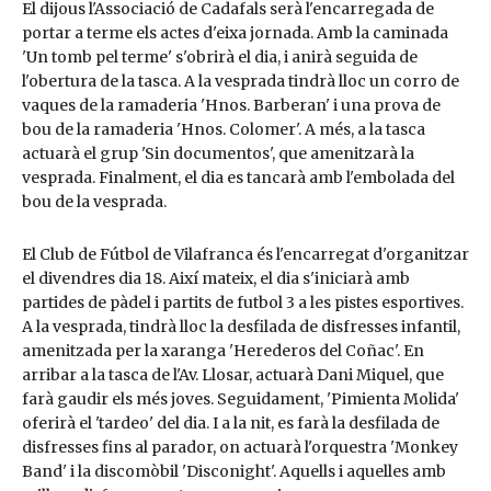
El dijous l'Associació de Cadafals serà l'encarregada de
portar a terme els actes d'eixa jornada. Amb la caminada
'Un tomb pel terme' s'obrirà el dia, i anirà seguida de
l'obertura de la tasca. A la vesprada tindrà lloc un corro de
vaques de la ramaderia 'Hnos. Barberan' i una prova de
bou de la ramaderia 'Hnos. Colomer'. A més, a la tasca
actuarà el grup 'Sin documentos', que amenitzarà la
vesprada. Finalment, el dia es tancarà amb l'embolada del
bou de la vesprada.
El Club de Fútbol de Vilafranca és l'encarregat d'organitzar
el divendres dia 18. Així mateix, el dia s'iniciarà amb
partides de pàdel i partits de futbol 3 a les pistes esportives.
A la vesprada, tindrà lloc la desfilada de disfresses infantil,
amenitzada per la xaranga 'Herederos del Coñac'. En
arribar a la tasca de l'Av. Llosar, actuarà Dani Miquel, que
farà gaudir els més joves. Seguidament, 'Pimienta Molida'
oferirà el 'tardeo' del dia. I a la nit, es farà la desfilada de
disfresses fins al parador, on actuarà l'orquestra 'Monkey
Band' i la discomòbil 'Disconight'. Aquells i aquelles amb