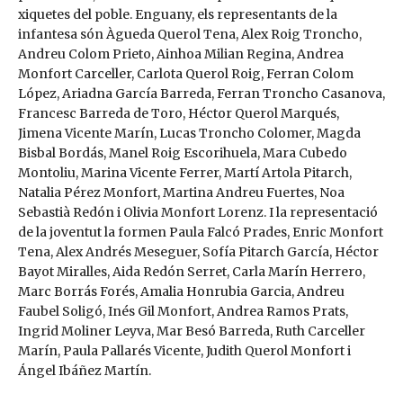
xiquetes del poble. Enguany, els representants de la
infantesa són Àgueda Querol Tena, Alex Roig Troncho,
Andreu Colom Prieto, Ainhoa Milian Regina, Andrea
Monfort Carceller, Carlota Querol Roig, Ferran Colom
López, Ariadna García Barreda, Ferran Troncho Casanova,
Francesc Barreda de Toro, Héctor Querol Marqués,
Jimena Vicente Marín, Lucas Troncho Colomer, Magda
Bisbal Bordás, Manel Roig Escorihuela, Mara Cubedo
Montoliu, Marina Vicente Ferrer, Martí Artola Pitarch,
Natalia Pérez Monfort, Martina Andreu Fuertes, Noa
Sebastià Redón i Olivia Monfort Lorenz. I la representació
de la joventut la formen Paula Falcó Prades, Enric Monfort
Tena, Alex Andrés Meseguer, Sofía Pitarch García, Héctor
Bayot Miralles, Aida Redón Serret, Carla Marín Herrero,
Marc Borrás Forés, Amalia Honrubia Garcia, Andreu
Faubel Soligó, Inés Gil Monfort, Andrea Ramos Prats,
Ingrid Moliner Leyva, Mar Besó Barreda, Ruth Carceller
Marín, Paula Pallarés Vicente, Judith Querol Monfort i
Ángel Ibáñez Martín.